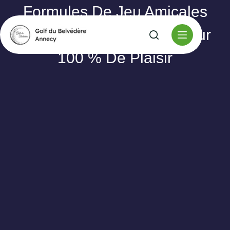
Formules De Jeu Amicales
Au Golf : Idées Faciles Pour
100 % De Plaisir