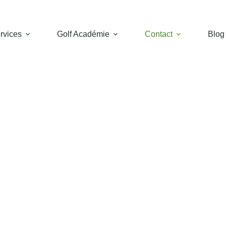
rvices
Golf Académie
Contact
Blog
S ENSEMBLE 
LF DANS UN
D’EXCEPTIO