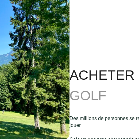
ACHETER
GOLF
Des millions de personnes se r
jouer.