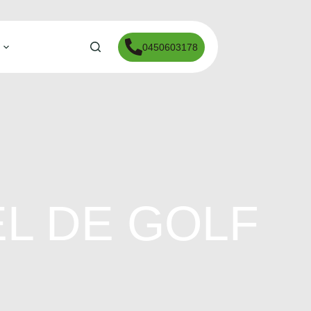
0450603178
L DE GOLF