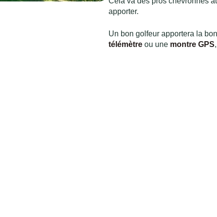
Cela va des pros chevronnés au
apporter.
Un bon golfeur apportera la bon
télémètre
ou une
montre GPS