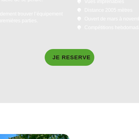
Vues imprenables
Distance 2005 mètres
idement trouver l’équipement
Ouvert de mars à novem
remières parties.
Compétitions hebdomad
JE RESERVE