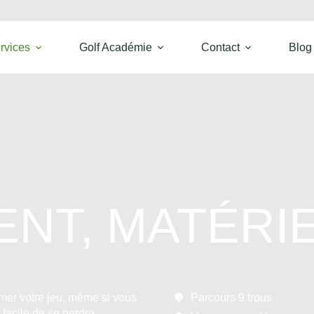
rvices
Golf Académie
Contact
Blog
NT, MATÉRIE
mer votre jeu, même si vous
Parcours 9 trous
 facile de se perdre.