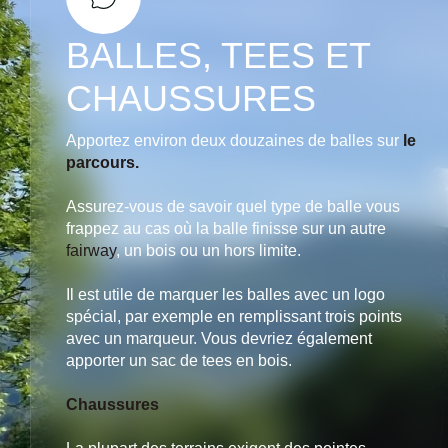
BALLES, TEES ET
CHAUSSURES
Apportez environ deux douzaines de balles sur
le
parcours.
Assurez-vous de savoir quel type de balle vous
frappez au cas où la balle finisse sur un autre
fairway
, un bois ou un hors limite.
Il est utile de marquer les balles avec un logo
spécial, par exemple en remplissant trois points
avec un marqueur. Vous devriez également
apporter un sac de tees en bois.
Chaussures