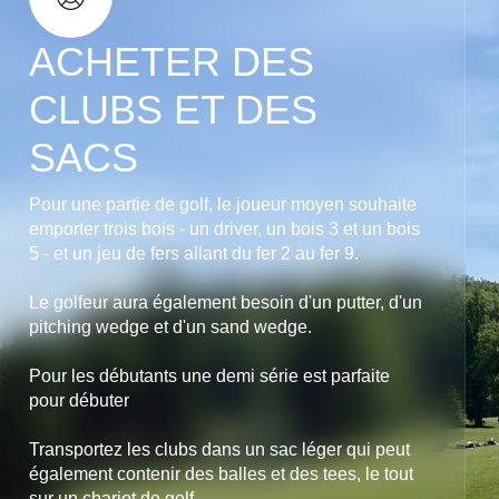
ACHETER DES
CLUBS ET DES
SACS
Pour une partie de golf, le joueur moyen souhaite
emporter trois bois - un driver, un bois 3 et un bois
5 - et un jeu de fers allant du fer 2 au fer 9.
Le golfeur aura également besoin d'un putter, d'un
pitching wedge et d'un sand wedge.
Pour les débutants une demi série est parfaite
pour débuter
Transportez les clubs dans un sac léger qui peut
également contenir des balles et des tees, le tout
sur un chariot de golf .