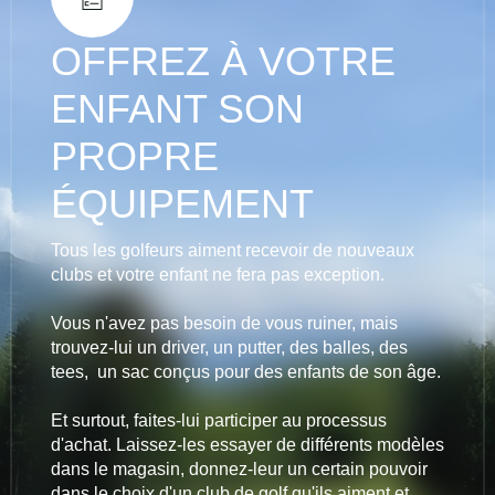
OFFREZ À VOTRE
ENFANT SON
PROPRE
ÉQUIPEMENT
Tous les golfeurs aiment recevoir de nouveaux
clubs et votre enfant ne fera pas exception.
Vous n'avez pas besoin de vous ruiner, mais
trouvez-lui un driver, un putter, des balles, des
tees, un sac conçus pour des enfants de son âge.
Et surtout, faites-lui participer au processus
d'achat. Laissez-les essayer de différents modèles
dans le magasin, donnez-leur un certain pouvoir
dans le choix d'un club de golf qu'ils aiment et