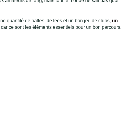
x amateurs de rang, mais tout le monde ne sait pas quoi
ne quantité de balles, de tees et un bon jeu de clubs,
un
, car ce sont les éléments essentiels pour un bon parcours.