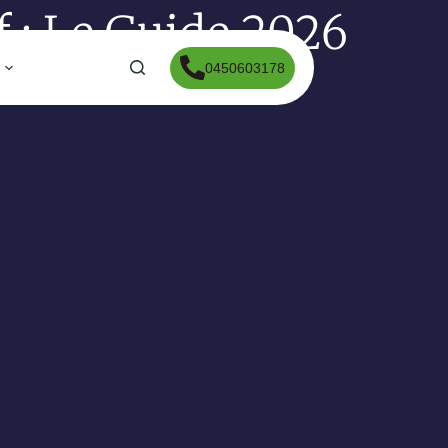
 : Le Guide 2026
0450603178