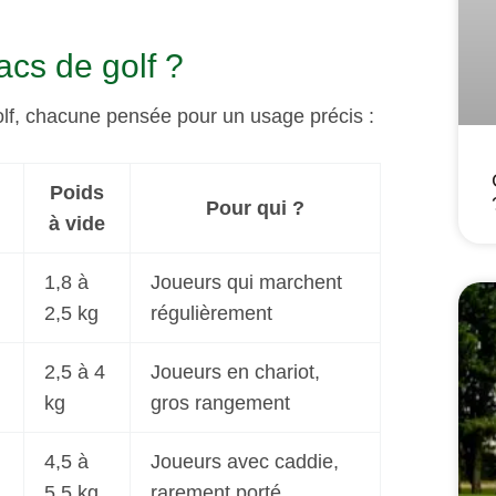
acs de golf ?
golf, chacune pensée pour un usage précis :
Poids
Pour qui ?
à vide
1,8 à
Joueurs qui marchent
2,5 kg
régulièrement
2,5 à 4
Joueurs en chariot,
kg
gros rangement
4,5 à
Joueurs avec caddie,
5,5 kg
rarement porté