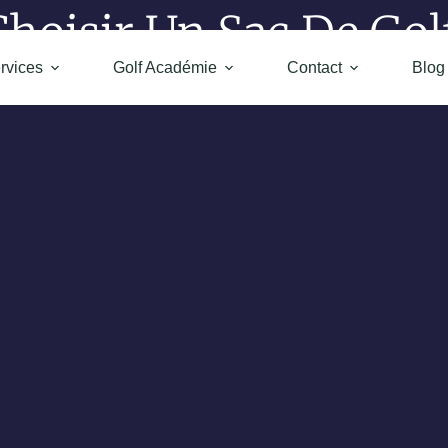
oisir Un Sac De Golf
rvices
Golf Académie
Contact
Blog