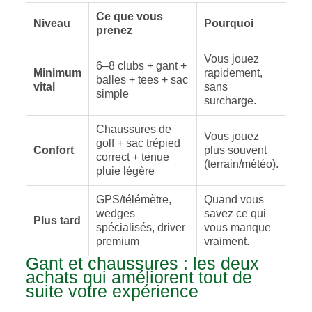
Ce que vous
Niveau
Pourquoi
prenez
Vous jouez
6–8 clubs + gant +
Minimum
rapidement,
balles + tees + sac
vital
sans
simple
surcharge.
Chaussures de
Vous jouez
golf + sac trépied
Confort
plus souvent
correct + tenue
(terrain/météo).
pluie légère
GPS/télémètre,
Quand vous
wedges
savez ce qui
Plus tard
spécialisés, driver
vous manque
premium
vraiment.
Gant et chaussures : les deux
achats qui améliorent tout de
suite votre expérience