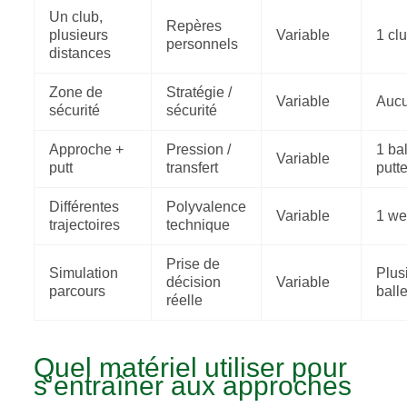
Un club,
Repères
plusieurs
Variable
1 cl
personnels
distances
Zone de
Stratégie /
Variable
Auc
sécurité
sécurité
Approche +
Pression /
1 bal
Variable
putt
transfert
putte
Différentes
Polyvalence
Variable
1 w
trajectoires
technique
Prise de
Simulation
Plus
décision
Variable
parcours
ball
réelle
Quel matériel utiliser pour
s’entraîner aux approches