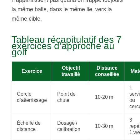
la même balle, dans le même lie, vers la
même cible.
Tableau récapitulatif des 7
exercices d’approche au
golf
Objectif
Distance
Exercice
Maté
travaillé
conseillée
1
Cercle
Point de
servi
10-20 m
d’atterrissage
chute
ou
cerc
3
Échelle de
Dosage /
10-30 m
repè
distance
calibration
1 w