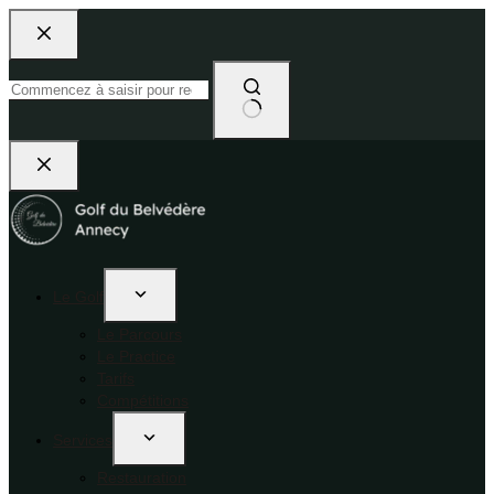
Le Golf
Le Parcours
Le Practice
Tarifs
Compétitions
Services
Restauration