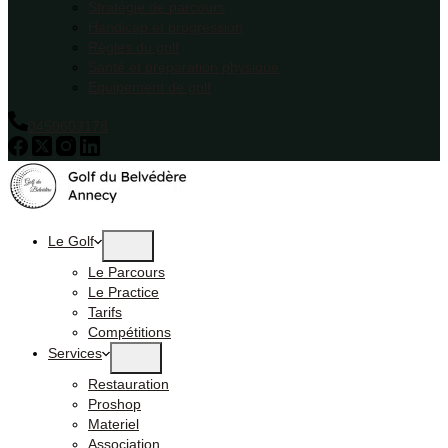
Stratégie de parcours
Handicap et progression
Règles du golf
Santé et préparation physique
Equipement de golf
0450603178
Le Golf
Le Parcours
Le Practice
Tarifs
Compétitions
Services
Restauration
Proshop
Materiel
Association