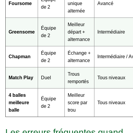
Foursome
unique
Avancé
de 2
alternée
Meilleur
Équipe
Greensome
départ +
Intermédiaire
de 2
alternance
Équipe
Échange +
Chapman
Intermédiaire / 
de 2
alternance
Trous
Match Play
Duel
Tous niveaux
remportés
4 balles
Meilleur
Équipe
meilleure
score par
Tous niveaux
de 2
balle
trou
Les erreurs fréquentes quand