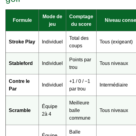
Mode de
Comptage
Formule
Niveau consei
jeu
du score
Total des
Stroke Play
Individuel
Tous (exigeant)
coups
Points par
Stableford
Individuel
Tous niveaux
trou
Contre le
+1 / 0 / −1
Individuel
Intermédiaire
Par
par trou
Meilleure
Équipe
Scramble
balle
Tous niveaux
2à 4
commune
Balle
Équipe