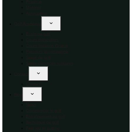
Proshop
Materiel
Association
Golf Académie
Ecole de golf
Cours particuliers
Cours Initiation Gratuit
Parcours accompagné
Stage de golf
Stage vacances scolaires
Contact
Contact
Blog
News
Commencer le golf
Entraînement au golf
Technique de golf
Petit jeu et putting