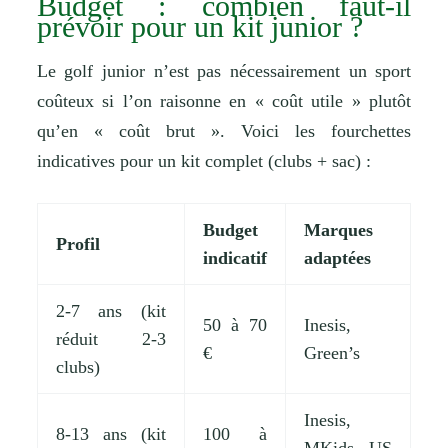
Budget : combien faut-il
prévoir pour un kit junior ?
Le golf junior n’est pas nécessairement un sport
coûteux si l’on raisonne en « coût utile » plutôt
qu’en « coût brut ». Voici les fourchettes
indicatives pour un kit complet (clubs + sac) :
Budget
Marques
Profil
indicatif
adaptées
2-7 ans (kit
50 à 70
Inesis,
réduit 2-3
€
Green’s
clubs)
Inesis,
8-13 ans (kit
100 à
MKids, US