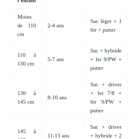
l’enfant
Moins
Sac léger + 1
de 110
2-4 ans
fer + putter
cm
Sac + hybride
110 à
5-7 ans
+ fer 9/PW +
130 cm
putter
Sac + driver
130 à
+ fer 7/8 +
8-10 ans
145 cm
fer 9/PW +
putter
Sac + driver
145 à
11-13 ans
+ hybride + 2