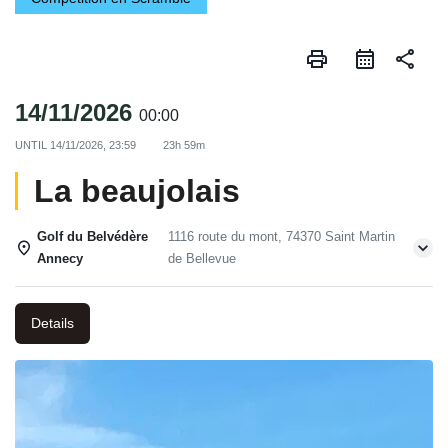
print
share
14/11/2026
00:00
UNTIL
14/11/2026, 23:59
23h 59m
La beaujolais
Golf du Belvédère
1116 route du mont, 74370 Saint Martin
Annecy
de Bellevue
Details