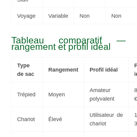
Voyage
Variable
Non
Non
Tableau comparatif —
rangement et profil idéal
Type
P
Rangement
Profil idéal
de sac
i
Amateur
Trépied
Moyen
polyvalent
Utilisateur de
Chariot
Élevé
chariot
3