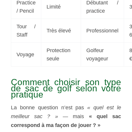
Practice
Débutant /
Limité
/ Pencil
practice
Tour /
Très élevé
Professionnel
Staff
6
Protection
Golfeur
Voyage
seule
voyageur
Comment choisir son type
de sac de golf selon votre
pratique
La bonne question n’est pas
« quel est le
meilleur sac ? »
— mais
« quel sac
correspond à ma façon de jouer ? »