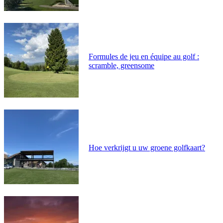
Formules de jeu en équipe au golf :
scramble, greensome
Hoe verkrijgt u uw groene golfkaart?