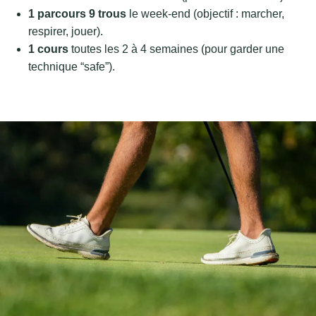
1 parcours 9 trous
le week-end (objectif : marcher,
respirer, jouer).
1 cours
toutes les 2 à 4 semaines (pour garder une
technique “safe”).