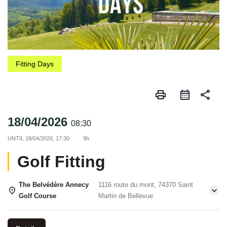
Fitting Days
print
share
18/04/2026
08:30
UNTIL
18/04/2026, 17:30
9h
Golf Fitting
The Belvédère Annecy
1116 route du mont, 74370 Saint
Golf Course
Martin de Bellevue