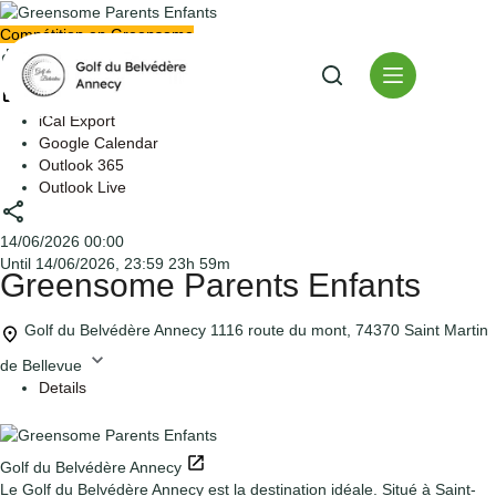
Passer
au
Compétition en Greensome
contenu
print
iCal Export
Google Calendar
Outlook 365
Outlook Live
share
14/06/2026
00:00
Until
14/06/2026, 23:59
23h 59m
Greensome Parents Enfants
Golf du Belvédère Annecy
1116 route du mont, 74370 Saint Martin
de Bellevue
Details
Golf du Belvédère Annecy
Le Golf du Belvédère Annecy est la destination idéale. Situé à Saint-